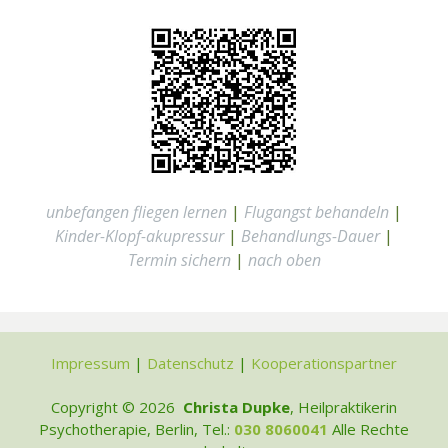
unbefangen fliegen lernen
|
Flugangst behandeln
|
Kinder-Klopf-akupressur
|
Behandlungs-Dauer
|
Termin sichern
|
nach oben
Impressum
|
Datenschutz
|
Kooperationspartner
Copyright © 2026
Christa Dupke
, Heilpraktikerin
Psychotherapie, Berlin, Tel.:
030 8060041
Alle Rechte