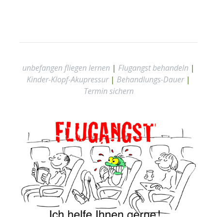
unbefangen fliegen lernen
|
Flugangst behandeln
|
Kinder-Klopf-Akupressur
|
Behandlungs-Dauer
|
Termin sichern